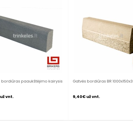
 bordiūras paaukštėjimo kairysis
Gatvės bordiūras BR 1000x150x
už vnt.
9,40€ už vnt.