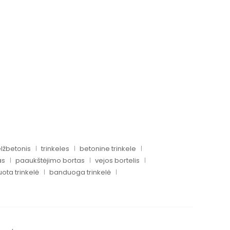
lžbetonis
trinkeles
betonine trinkele
as
paaukštėjimo bortas
vejos bortelis
uota trinkelė
banduoga trinkelė