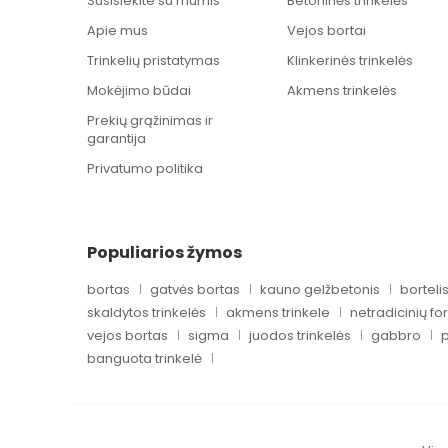
Susisiekite su mumis
Betoninės trinkelės
Apie mus
Vejos bortai
Trinkelių pristatymas
Klinkerinės trinkelės
Mokėjimo būdai
Akmens trinkelės
Prekių grąžinimas ir
garantija
Privatumo politika
Populiarios žymos
bortas
gatvės bortas
kauno gelžbetonis
borteli
skaldytos trinkelės
akmens trinkele
netradicinių f
vejos bortas
sigma
juodos trinkelės
gabbro
p
banguota trinkelė