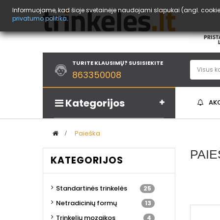
Informuojame, kad šioje svetainėje naudojami slapukai (angl. cookies
privatumo politika
.
TURITE KLAUSIMŲ? SUSISIEKITE
863350008
Kategorijos
AK
>
Paieška
PAI
KATEGORIJOS
Standartinės trinkelės
25
Netradicinių formų
13
Trinkelių mozaikos
4