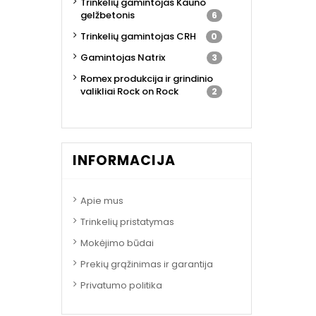
Trinkelių gamintojas Kauno
gelžbetonis
6
Trinkelių gamintojas CRH
0
Gamintojas Natrix
3
Romex produkcija ir grindinio
valikliai Rock on Rock
2
INFORMACIJA
Apie mus
Trinkelių pristatymas
Mokėjimo būdai
Prekių grąžinimas ir garantija
Privatumo politika