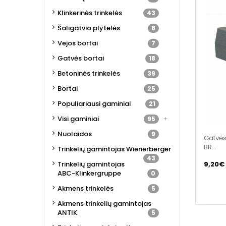
Klinkerinės trinkelės
43
Šaligatvio plytelės
8
Vejos bortai
7
Gatvės bortai
18
Betoninės trinkelės
39
Bortai
25
Populiariausi gaminiai
21
Visi gaminiai
95
Nuolaidos
9
Gatvės
BR...
Trinkelių gamintojas Wienerberger
43
Trinkelių gamintojas
9,20€ 
ABC-Klinkergruppe
0
Akmens trinkelės
5
Akmens trinkelių gamintojas
ANTIK
5