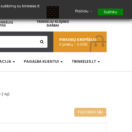
tikimą su trinkeles.lt
Plačiau
Sutinku
PIRKINIŲ KREPŠELIS
0 prekių - 0.00€
ACIJA
PAGALBA KLIENTUI
TRINKELES.LT
(-ių).
PALYGINTI (
0
)