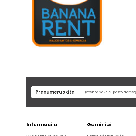
Prenumeruokite
Informacija
Gaminiai