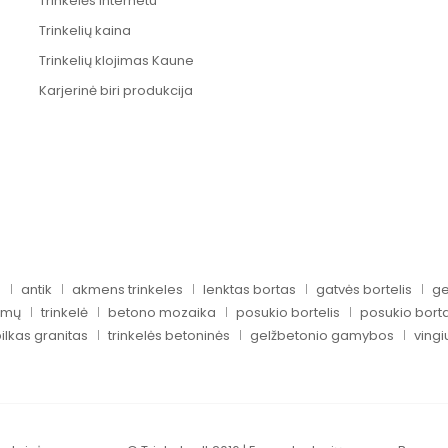
Trinkelės internetu
Trinkelių kaina
Trinkelių klojimas Kaune
Karjerinė biri produkcija
s
antik
akmens trinkeles
lenktas bortas
gatvės bortelis
ge
ormų
trinkelė
betono mozaika
posukio bortelis
posukio bort
ilkas granitas
trinkelės betoninės
gelžbetonio gamybos
vingi