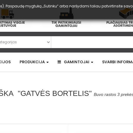
). Paspaudę mygtuką „Sutinku“ arba naršydami toliau patvirtinsite savo su
CIJOS
PRODUKCIJA
GAMINTOJAI
SVARBI INFORM
EŠKA
"GATVĖS BORTELIS"
Buvo rastos 3 prekės 