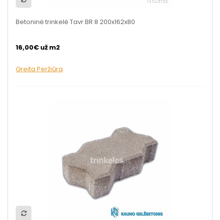
Betoninė trinkelė Tavr BR 8 200x162x80
16,00€ už m2
Greita Peržiūra