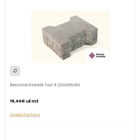
Betoninė trinkelė Tavr 8 200x165x80
19,40€ už m2
Greita Peržiūra