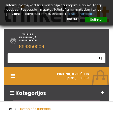
Informuojame, kad šioje svetainėje naudojami slapukai (angl.
cookies). Paspaudę mygtuką „Sutinku“ arba naršydami toliau
patvirtinsite savo sutikimą su trinkeles.lt
privatumo politika
.
Plačiau
Sutinku
TURITE
KLAUSIMŲ?
SUSISIEKITE
863350008
PIRKINIŲ KREPŠELIS
Toggle
0 prekių - 0.00€
navigation
Kategorijos
>
Betoninės trinkelės