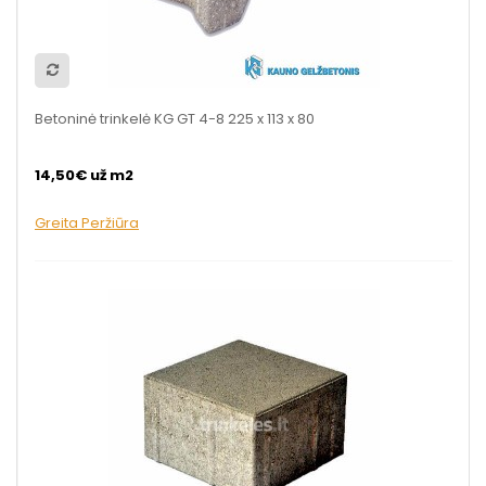
Betoninė trinkelė KG GT 4-8 225 x 113 x 80
14,50€ už m2
Greita Peržiūra