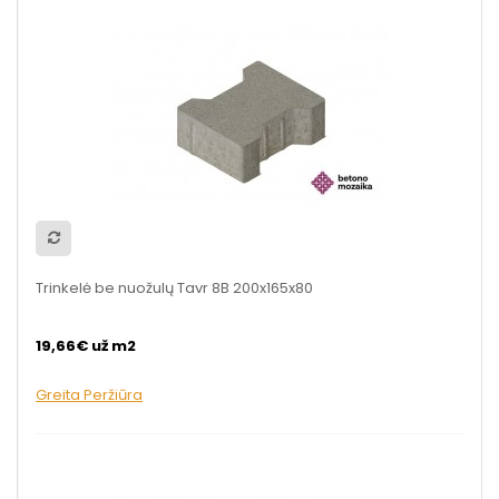
Trinkelė be nuožulų Tavr 8B 200x165x80
19,66€ už m2
Greita Peržiūra