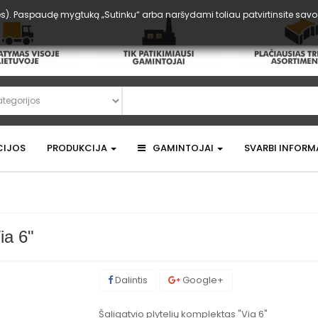
). Paspaudę mygtuką „Sutinku“ arba naršydami toliau patvirtinsite savo su
CIJOS
PRODUKCIJA
GAMINTOJAI
SVARBI INFORM
ia 6"
Dalintis
Google+
Šaligatvio plytelių komplektas "Via 6"