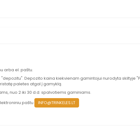
nu arba el. paštu.
"depozitu". Depozito kaina kiekvienam gamintojui nurodyta skiltyje "
ristatę paletes atgal į gamyklą.
ams, nuo 2 iki 30 d.d. spalvotiems gaminiams.
lektroniniu paštu
INFO@TRINKELES.LT