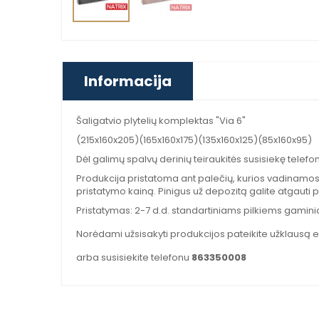
Informacija
Šaligatvio plytelių komplektas "Via 6"
(215x160x205)(165x160x175)(135x160x125)(85x160x95)
Dėl galimų spalvų derinių teiraukitės susisiekę telefo
Produkcija pristatoma ant palečių, kurios vadinamos 
pristatymo kainą. Pinigus už depozitą galite atgauti p
Pristatymas: 2-7 d.d. standartiniams pilkiems gamini
Norėdami užsisakyti produkcijos pateikite užklausą e
arba susisiekite telefonu
863350008