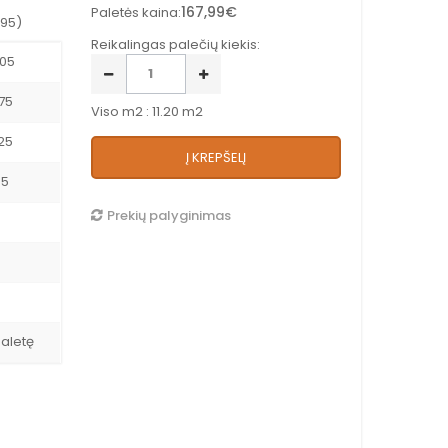
167,99€
Paletės kaina:
x95)
Reikalingas palečių kiekis:
205
75
Viso m2 : 11.20 m2
25
Į KREPŠELĮ
95
Prekių palyginimas
paletę