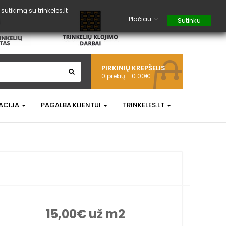
tikimą su trinkeles.lt
Plačiau
Sutinku
PIRKINIŲ KREPŠELIS
0 prekių - 0.00€
ACIJA
PAGALBA KLIENTUI
TRINKELES.LT
15,00€
už m2