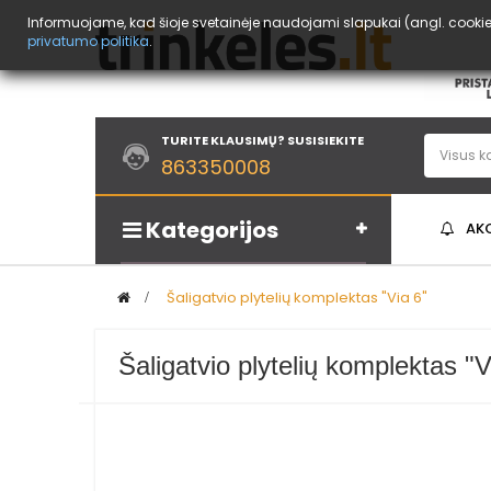
Informuojame, kad šioje svetainėje naudojami slapukai (angl. cookies
privatumo politika
.
TURITE KLAUSIMŲ? SUSISIEKITE
863350008
Kategorijos
AK
>
Šaligatvio plytelių komplektas "Via 6"
Šaligatvio plytelių komplektas "V