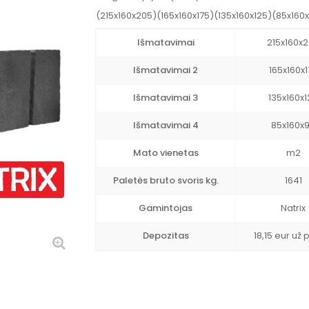
(215x160x205)(165x160x175)(135x160x125)(85x160
Išmatavimai
215x160x
Išmatavimai 2
165x160x1
Išmatavimai 3
135x160x1
Išmatavimai 4
85x160x
Mato vienetas
m2
Paletės bruto svoris kg.
1641
Gamintojas
Natrix
Depozitas
18,15 eur už 