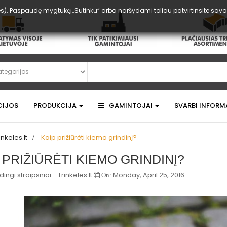
). Paspaudę mygtuką „Sutinku“ arba naršydami toliau patvirtinsite savo su
CIJOS
PRODUKCIJA
GAMINTOJAI
SVARBI INFORM
inkeles.lt
>
Kaip prižiūrėti kiemo grindinį?
 PRIŽIŪRĖTI KIEMO GRINDINĮ?
ingi straipsniai - Trinkeles.lt
Monday, April 25, 2016
On: