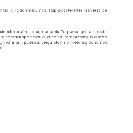
čia jo ilgaamžiškumas. Taip pat stenkitės išsiversti be
sinešti kerpėmis ir sąmanomis. Tarpuose gali atsirasti ir
am samdyti specialistus, kurie turi tam pritaikytus aukšto
 grindinį ar jį pažeisti. Jeigu plovimo metu išplaunamos
ai.