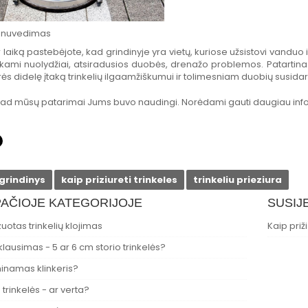
 nuvedimas
 laiką pastebėjote, kad grindinyje yra vietų, kuriose užsistovi vanduo ir
nkami nuolydžiai, atsiradusios duobės, drenažo problemos. Patartin
urės didelę įtaką trinkelių ilgaamžiškumui ir tolimesniam duobių susida
kad mūsų patarimai Jums buvo naudingi. Norėdami gauti daugiau inform
grindinys
kaip priziureti trinkeles
trinkeliu prieziura
PAČIOJE KATEGORIJOJE
SUSIJ
otas trinkelių klojimas
Kaip priž
lausimas - 5 ar 6 cm storio trinkelės?
inamas klinkeris?
 trinkelės - ar verta?