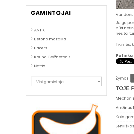
GAMINTOJAI
Vandens
Jeigu per
būti neti
ANTIK
nes tai t
Betono mozaika
Tikimės, 
Brikers
Patinka
Kauno Gelžbetonis
Natrix
Žymos:
TOJE 
Mechanizu
Amžinas k
Kaip gam
Lenkiškos