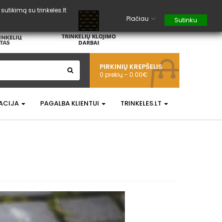
tikimą su trinkeles.lt
Plačiau
Sutinku
PIRKINIŲ KREPŠELIS
0 prekių - 0.00€
ACIJA
PAGALBA KLIENTUI
TRINKELES.LT