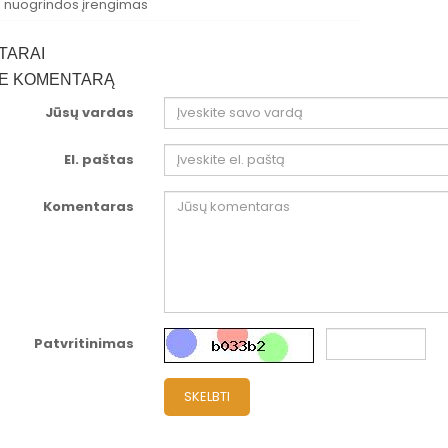
s nuogrindos įrengimas
TARAI
TE KOMENTARĄ
Jūsų vardas
El. paštas
Komentaras
Patvritinimas
SKELBTI