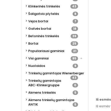
Klinkerinės trinkelės
43
Šaligatvio plytelės
8
Vejos bortai
7
Gatvės bortai
18
Betoninės trinkelės
39
Bortai
25
Populiariausi gaminiai
21
Visi gaminiai
95
Nuolaidos
9
Trinkelių gamintojas Wienerberger
43
Trinkelių gamintojas
ABC-Klinkergruppe
0
Akmens trinkelės
5
Iš esmės
Akmens trinkelių gamintojas
ANTIK
5
Iš esmės 