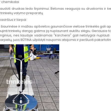
r chemikalai
audoti druskas ledo tirpinimui. Betonas reaguoja su druskomis ir ken
trinkelių valymo preparatų.
paviršius ir tarpai
 šiaurinėse ir mažiau apšvietos gaunančiose vietose trinkelės gali ap
aujinti trinkelių dangą galima ją nuplaunant aukštu slėgiu. Geriausia t
enginius, nes liaudyje vadinamas "karcheris" gali netolygiai nuplauti
 tarpelių, juos BŪTINA užpildyti naujomis atsijomis ir peršluoti pakartotin