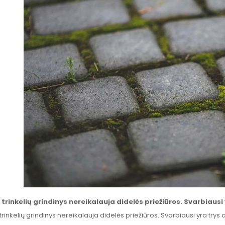
 trinkelių grindinys nereikalauja didelės priežiūros. Svarbiausi
trinkelių grindinys nereikalauja didelės priežiūros. Svarbiausi yra trys 