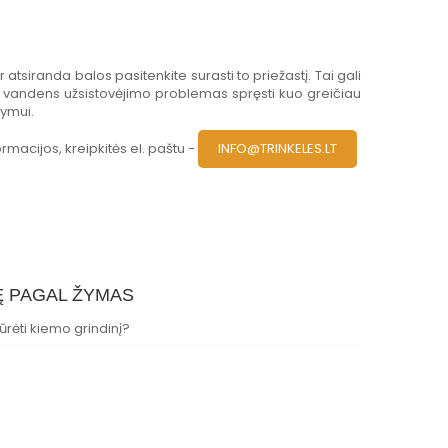
 atsiranda balos pasitenkite surasti to priežastį. Tai gali
a vandens užsistovėjimo problemas spręsti kuo greičiau
rymui.
acijos, kreipkitės el. paštu -
INFO@TRINKELES.LT
Ę PAGAL ŽYMAS
iūrėti kiemo grindinį?