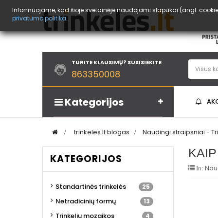
Informuojame, kad šioje svetainėje naudojami slapukai (angl. cookies
privatumo politika
.
TURITE KLAUSIMŲ? SUSISIEKITE
863350008
Kategorijos
AK
>
trinkeles.lt blogas
>
Naudingi straipsniai - Tr
KAIP
KATEGORIJOS
Naud
In:
Standartinės trinkelės
25
Netradicinių formų
13
Trinkelių mozaikos
4