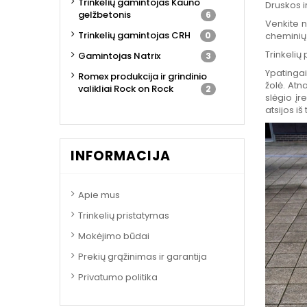
Trinkelių gamintojas Kauno
Druskos i
gelžbetonis
6
Venkite n
Trinkelių gamintojas CRH
0
cheminių 
Trinkelių 
Gamintojas Natrix
3
Ypatingai
Romex produkcija ir grindinio
žolė. Atn
valikliai Rock on Rock
2
slėgio įr
atsijos iš
INFORMACIJA
Apie mus
Trinkelių pristatymas
Mokėjimo būdai
Prekių grąžinimas ir garantija
Privatumo politika