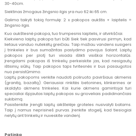
30-40cm.
Siektinas žmogaus žingsnio ilgis yra nuo 62 iki 65 cm.
Galima taikyti tokią formulę: 2 x pakopos aukštis + laiptelis =
žingsnio ilgis.
Kuo aukštesnė pakopa, tuo trumpesnis laiptelis, ir atvirkščiai.
Kiekviena laiptų pakopa turi būti šiek tiek pasvirusi pirmyn, kad
lietaus vanduo nutekėtų greičiau. Taip mažiau vandens susigers
į trinkeles ir bus sumažintas paslydimo pavojus šalant. Laiptų
pakopos per plotį turi visada išlikti visiškai horizontalūs.
Įrengdami pakopas iš trinkelių perkeiskite jas, kad nesigautų
ištisinių siūlių. Taip pakopos taps tvritesnės ir bus pasaugotos
nuo persistūmimo.
Laiptų pakopoms venkite naudoti poliruoto paviršiaus akmenis
(granitą, bazaltą). Geriausiai rinkitės betonines, klinkerines ar
skaldyto akmens trinkeles. Kai kurie akmens gamintojai turi
specialiai išpjautas laiptų pakopas su grioveliais padidinančiais
sukibimą.
Pasistenkite įrengti laiptų aikštelėje groteles nusivalyti batams.
Taip į namus neprisineš purvas. Įrenkite stogelį, kad tiesiogiai
nelytų ant trinkelių ir nuveskite vandenį.
Patinka