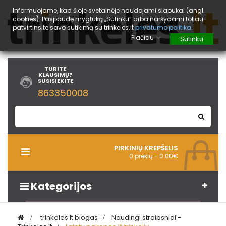
Informuojame, kad šioje svetainėje naudojami slapukai (angl.
cookies). Paspaudę mygtuką „Sutinku“ arba naršydami toliau
patvirtinsite savo sutikimą su trinkeles.lt
privatumo politika
.
Plačiau
Sutinku
TURITE
KLAUSIMŲ?
SUSISIEKITE
863350008
PIRKINIŲ KREPŠELIS
Toggle
0 prekių - 0.00€
navigation
Kategorijos
>
trinkeles.lt blogas
>
Naudingi straipsniai -