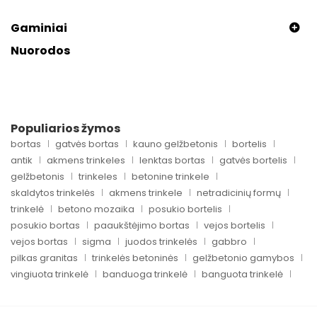
Gaminiai
Nuorodos
Populiarios žymos
bortas
gatvės bortas
kauno gelžbetonis
bortelis
antik
akmens trinkeles
lenktas bortas
gatvės bortelis
gelžbetonis
trinkeles
betonine trinkele
skaldytos trinkelės
akmens trinkele
netradicinių formų
trinkelė
betono mozaika
posukio bortelis
posukio bortas
paaukštėjimo bortas
vejos bortelis
vejos bortas
sigma
juodos trinkelės
gabbro
pilkas granitas
trinkelės betoninės
gelžbetonio gamybos
vingiuota trinkelė
banduoga trinkelė
banguota trinkelė