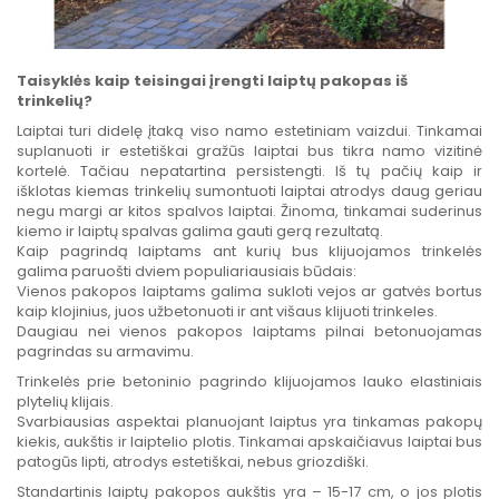
Taisyklės kaip teisingai įrengti laiptų pakopas iš
trinkelių?
Laiptai turi didelę įtaką viso namo estetiniam vaizdui. Tinkamai
suplanuoti ir estetiškai gražūs laiptai bus tikra namo vizitinė
kortelė. Tačiau nepatartina persistengti. Iš tų pačių kaip ir
išklotas kiemas trinkelių sumontuoti laiptai atrodys daug geriau
negu margi ar kitos spalvos laiptai. Žinoma, tinkamai suderinus
kiemo ir laiptų spalvas galima gauti gerą rezultatą.
Kaip pagrindą laiptams ant kurių bus klijuojamos trinkelės
galima paruošti dviem populiariausiais būdais:
Vienos pakopos laiptams galima sukloti vejos ar gatvės bortus
kaip klojinius, juos užbetonuoti ir ant višaus klijuoti trinkeles.
Daugiau nei vienos pakopos laiptams pilnai betonuojamas
pagrindas su armavimu.
Trinkelės prie betoninio pagrindo klijuojamos lauko elastiniais
plytelių klijais.
Svarbiausias aspektai planuojant laiptus yra tinkamas pakopų
kiekis, aukštis ir laiptelio plotis. Tinkamai apskaičiavus laiptai bus
patogūs lipti, atrodys estetiškai, nebus griozdiški.
Standartinis laiptų pakopos aukštis yra – 15-17 cm, o jos plotis